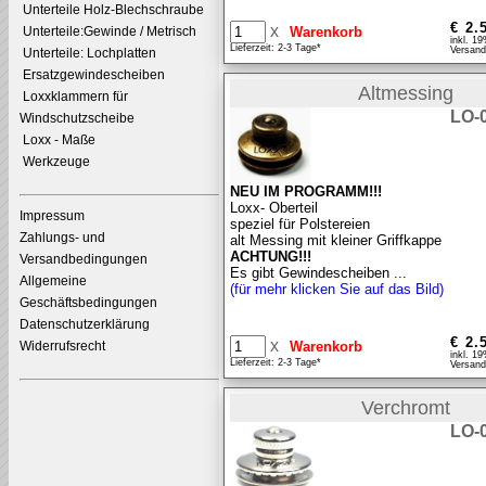
Unterteile Holz-Blechschraube
€ 2.
x
Unterteile:Gewinde / Metrisch
inkl. 1
Lieferzeit: 2-3 Tage*
Versand
Unterteile: Lochplatten
Ersatzgewindescheiben
Altmessing
Loxxklammern für
LO-
Windschutzscheibe
Loxx - Maße
Werkzeuge
NEU IM PROGRAMM!!!
Loxx- Oberteil
Impressum
speziel für Polstereien
Zahlungs- und
alt Messing mit kleiner Griffkappe
ACHTUNG!!!
Versandbedingungen
Es gibt Gewindescheiben ...
Allgemeine
(für mehr klicken Sie auf das Bild)
Geschäftsbedingungen
Datenschutzerklärung
€ 2.
x
Widerrufsrecht
inkl. 1
Lieferzeit: 2-3 Tage*
Versand
Verchromt
LO-