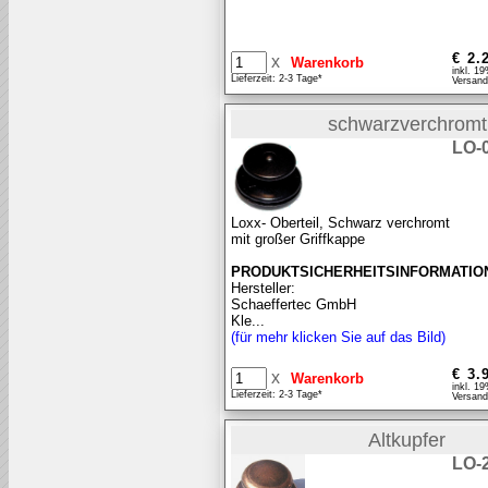
€ 2.
x
inkl. 1
Lieferzeit: 2-3 Tage*
Versand
schwarzverchromt
LO-
Loxx- Oberteil, Schwarz verchromt
mit großer Griffkappe
PRODUKTSICHERHEITSINFORMATIO
Hersteller:
Schaeffertec GmbH
Kle...
(für mehr klicken Sie auf das Bild)
€ 3.
x
inkl. 1
Lieferzeit: 2-3 Tage*
Versand
Altkupfer
LO-