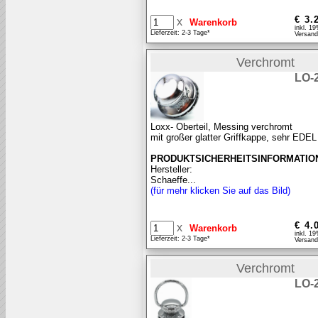
€ 3.
x
inkl. 1
Lieferzeit: 2-3 Tage*
Versand
Verchromt
LO-
Loxx- Oberteil, Messing verchromt
mit großer glatter Griffkappe, sehr EDEL
PRODUKTSICHERHEITSINFORMATIO
Hersteller:
Schaeffe...
(für mehr klicken Sie auf das Bild)
€ 4.
x
inkl. 1
Lieferzeit: 2-3 Tage*
Versand
Verchromt
LO-