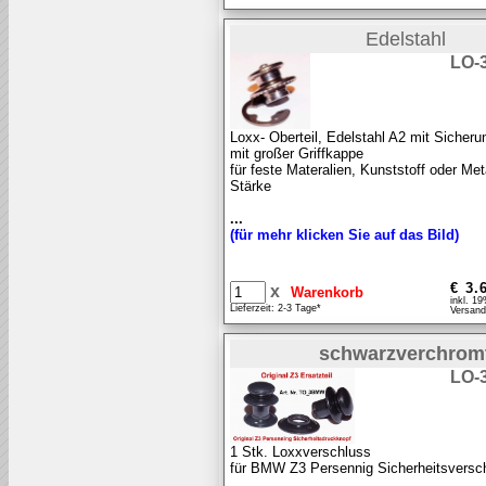
Edelstahl
LO-
Loxx- Oberteil, Edelstahl A2 mit Sicher
mit großer Griffkappe
für feste Materalien, Kunststoff oder Me
Stärke
...
(für mehr klicken Sie auf das Bild)
€ 3.
x
inkl. 1
Lieferzeit: 2-3 Tage*
Versand
schwarzverchrom
LO-
1 Stk. Loxxverschluss
für BMW Z3 Persennig Sicherheitsversc