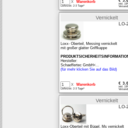
€ 3.
x
inkl. 1
Lieferzeit: 2-3 Tage*
Versand
Vernickelt
LO-
Loxx- Oberteil, Messing vernickelt
mit großer glatter Griffkappe
PRODUKTSICHERHEITSINFORMATIO
Hersteller:
Schaeffertec GmbH<...
(für mehr klicken Sie auf das Bild)
€ 3.
x
inkl. 1
Lieferzeit: 2-3 Tage*
Versand
Vernickelt
LO-
Loxx-Oberteil mit Bügel, Ms vernickelt