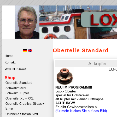
Oberteile Standard
Home
Kontakt
Altkupfer
LO-
Was ist LOXX®
Shop
Oberteile Standard
NEU IM PROGRAMM!!!
Schwarznickel
Loxx- Oberteil
Schwarz_Kupfer
speziel für Polstereien
Oberteile_XL + XXL
alt Kupfer mit kleiner Griffkappe
ACHTUNG!!!
Oberteile Creativa, Strass +
Es gibt Gewindescheiben b...
Bunte
(für mehr klicken Sie auf das Bild)
Unterteile Stoff an Stoff