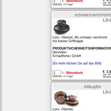
x
inkl. 1
Lieferzeit: 2-3 Tage*
Versand
schwarzverchromt
LO-
Loxx- Oberteil, Ms.schwarz verchromt
mit kleiner Griffkappe
PRODUKTSICHERHEITSINFORMATIO
Hersteller:
Schaeffertec GmbH
...
(für mehr klicken Sie auf das Bild)
€ 3.
x
inkl. 1
Lieferzeit: 2-3 Tage*
Versand
Altkupfer
LO-
Loxx- Oberteil,