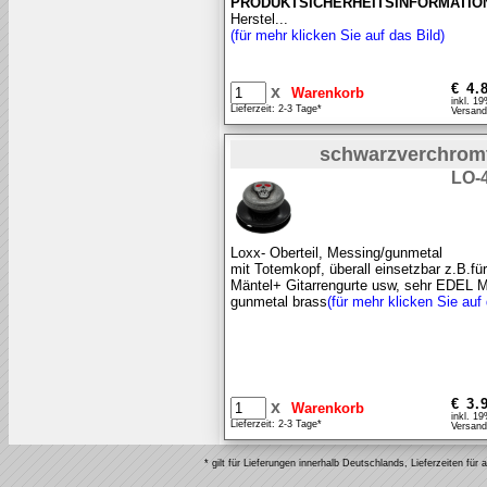
PRODUKTSICHERHEITSINFORMATIO
Herstel...
(für mehr klicken Sie auf das Bild)
€ 4.
x
inkl. 1
Lieferzeit: 2-3 Tage*
Versand
schwarzverchrom
LO-
Loxx- Oberteil, Messing/gunmetal
mit Totemkopf, überall einsetzbar z.B.fü
Mäntel+ Gitarrengurte usw, sehr EDEL M
gunmetal brass
(für mehr klicken Sie auf 
€ 3.
x
inkl. 1
Lieferzeit: 2-3 Tage*
Versand
* gilt für Lieferungen innerhalb Deutschlands, Lieferzeiten fü