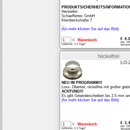
PRODUKTSICHERHEITSINFORMATIO
Hersteller:
Schaeffertec GmbH
Kleinbeckstraße 7
...
(für mehr klicken Sie auf das Bild)
€ 4.
x
inkl. 1
Lieferzeit: 2-3 Tage*
Versand
Nickelfrei
LO-
NEU IM PROGRAMM!!!
Loxx- Oberteil, nickelfrei mit großer glat
ACHTUNG!!!
Es gibt Gewindescheiben bis 2.5 mm und 
(für mehr klicken Sie auf das Bild)
€ 3.
x
inkl. 1
Lieferzeit: 2-3 Tage*
Versand