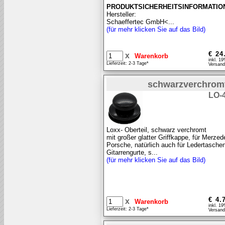
PRODUKTSICHERHEITSINFORMATIO
Hersteller:
Schaeffertec GmbH<...
(für mehr klicken Sie auf das Bild)
€ 24
x
inkl. 1
Lieferzeit: 2-3 Tage*
Versand
schwarzverchrom
LO-
Loxx- Oberteil, schwarz verchromt
mit großer glatter Griffkappe, für Merzed
Porsche, natürlich auch für Ledertasche
Gitarrengurte, s...
(für mehr klicken Sie auf das Bild)
€ 4.
x
inkl. 1
Lieferzeit: 2-3 Tage*
Versand