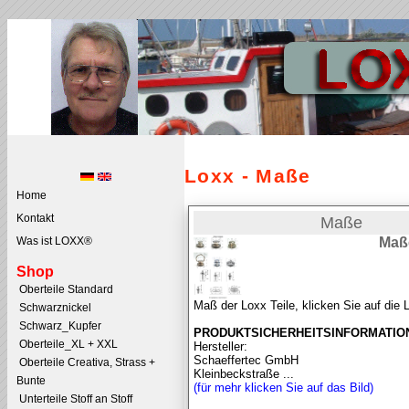
Loxx - Maße
Home
Kontakt
Maße
Maß
Was ist LOXX®
Shop
Oberteile Standard
Maß der Loxx Teile, klicken Sie auf die 
Schwarznickel
Schwarz_Kupfer
PRODUKTSICHERHEITSINFORMATIO
Oberteile_XL + XXL
Hersteller:
Schaeffertec GmbH
Oberteile Creativa, Strass +
Kleinbeckstraße ...
Bunte
(für mehr klicken Sie auf das Bild)
Unterteile Stoff an Stoff