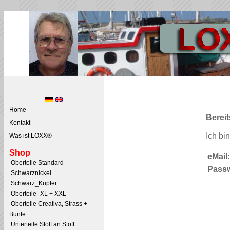
Home
Berei
Kontakt
Ich bi
Was ist LOXX®
Shop
eMail:
Oberteile Standard
Passw
Schwarznickel
Schwarz_Kupfer
Oberteile_XL + XXL
Oberteile Creativa, Strass +
Bunte
Unterteile Stoff an Stoff